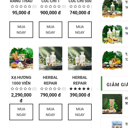
RĂNG THẢO
CÚC CHI 1
CÚC CHI 500
T
MỘC
KG
GR
(0)
(0)
(0)
1
95,000 đ
900,000 đ
740,000 đ
MUA
MUA
MUA
G
NGAY
NGAY
NGAY
1
T
1
XẠ HƯƠNG
HERBAL
HERBAL
1000 VIÊN
REPAIR
REPAIR
GIẢM GI
CREAM
CREAM
(0)
(0)
(1)
2,290,000
(KEM PHỤC
790,000 đ
(KEM PHỤC
390,000 đ
K
đ
HỒI THẢO
HỒI THẢO
9
MỘC) -
MỘC) -
MUA
MUA
MUA
500ML
200ML
NGAY
NGAY
NGAY
T