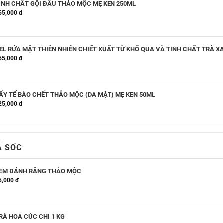
INH CHẤT GỘI ĐẦU THẢO MỘC MẸ KEN 250ML
65,000 đ
EL RỬA MẶT THIÊN NHIÊN CHIẾT XUẤT TỪ KHỔ QUA VÀ TINH CHẤT TRÀ X
65,000 đ
ẨY TẾ BÀO CHẾT THẢO MỘC (DA MẶT) MẸ KEN 50ML
25,000 đ
Á SỐC
EM ĐÁNH RĂNG THẢO MỘC
5,000 đ
RÀ HOA CÚC CHI 1 KG