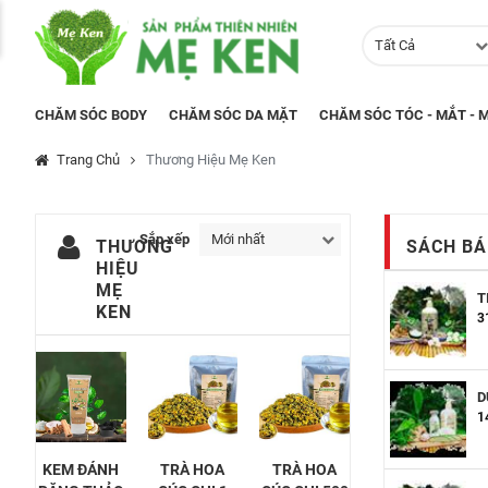
Tất Cả
CHĂM SÓC BODY
CHĂM SÓC DA MẶT
CHĂM SÓC TÓC - MẮT - M
Trang Chủ
Thương Hiệu Mẹ Ken
Sắp xếp
Mới nhất
THƯƠNG
SÁCH BÁ
HIỆU
MẸ
T
KEN
3
D
1
KEM ĐÁNH
TRÀ HOA
TRÀ HOA