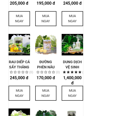
205,000 đ
LÒNG HỮU
195,000 đ
MẬT ONG
ONG RỪNG
245,000 đ
CƠ 500G
RỪNG MẸ
MẸ KEN
KEN 200G
200G
MUA
MUA
MUA
NGAY
NGAY
NGAY
RAU DIẾP CÁ
ĐƯỜNG
DUNG DỊCH
SẤY THĂNG
PHÈN NÂU
VỆ SINH
HOA VIÊN
MẸ KEN 1KG
THẢO DƯỢC
(0)
(0)
(2)
245,000 đ
MẬT ONG
170,000 đ
1,400,000
MẸ KEN 1
RỪNG MẸ
LÍT
đ
KEN 200G
MUA
MUA
MUA
NGAY
NGAY
NGAY