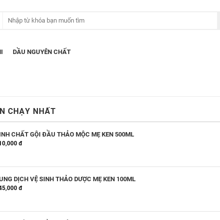
I
DẦU NGUYÊN CHẤT
N CHẠY NHẤT
INH CHẤT GỘI ĐẦU THẢO MỘC MẸ KEN 500ML
10,000 đ
UNG DỊCH VỆ SINH THẢO DƯỢC MẸ KEN 100ML
45,000 đ