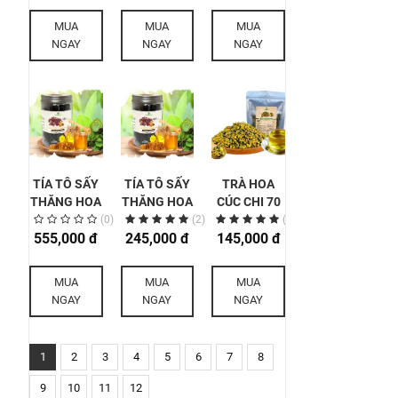
500GR
XOĂN)
500GR
MUA
MUA
MUA
500GR
NGAY
NGAY
NGAY
TÍA TÔ SẤY
TÍA TÔ SẤY
TRÀ HOA
THĂNG HOA
THĂNG HOA
CÚC CHI 70
VIÊN MẬT
VIÊN MẬT
GR
(0)
(2)
(2)
ONG RỪNG
555,000 đ
ONG RỪNG
245,000 đ
145,000 đ
500GR
200GR
MUA
MUA
MUA
NGAY
NGAY
NGAY
1
2
3
4
5
6
7
8
9
10
11
12