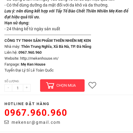
- Có thể dùng dưỡng da mặt đối với da khô và da thường.
Lưu ý: nên dùng kết hợp với Tẩy Tế Bào Chết Thiên Nhiên Mẹ Ken để
đạt hiệu quả tối ưu.
Hạn sử dụng:
- 24 tháng kể từ ngày sản xuất
-------------------------------------------------------------------------
CÔNG TY TNHH SẢN PHẨM THIÊN NHIÊN MẸ KEN
Nhà máy:
Thôn Trung Nghĩa, Xã Bà Nà, TP. Đà Nẵng
Liên hệ:
0967.960.960
Website: http://mekenhouse.vn/
Fanpage:
Mẹ Ken House
Tuyển Đại Lý Sỉ Lẻ Toàn Quốc
SỐ LƯỢNG:
CHỌN MUA
-
+
HOTLINE ĐẶT HÀNG
0967.960.960
mekensr@gmail.com