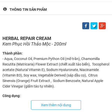
THÔNG TIN SẢN PHẨM
HERBAL REPAIR CREAM
Kem Phục Hồi Thảo Mộc - 200ml
Thành phần:
- Aqua, Coconut Oil, Premium Python Oil (mỡ trăn), Chamomilla
Recutita (Matricaria) Flower Extract (chiết xuất tảo biển), Tocopherol
acetate (Natural Vitamin E), Sodium Hyaluronate, Niacinamide
(Vitamin B3), Soy wax, Vegetable Derived (sáp dầu cọ), Citrus
Sinensis (Orange) Fruit Extract , Sodium Benzoate, Natural Apple
Cider Vinegar (giấm táo tự nhiên).
Công dụng:
- Hỗ trợ làm dịu các vấn đề da như viêm nang lông, chàm, chàm sữa,
Xem thêm nội dung
ngứa da, da khô sần và da rạn nứt.