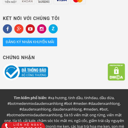
KẾT NỐI VỚI CHÚNG TÔI
ĐĂNG KÝ NHẬN KHUYẾN MÃI
CHỨNG NHẬN
Tìm kiếm phổ biến:
#xạ hương
,
tinh dầu
,
tinhdau
,
dầu dừa
,
#botmedenmixdaudenxanhlong #bot #meden #daudenxanhlong
,
#daudenxanhlong
,
daudenxanhlong
,
#meden
,
#bot
,
#botmedenmixdaudenxanhlong
,
tía tô viên mật ong rừng
,
viên mật
ong
,
tía tô
,
cải kale
,
chăm sóc tóc mắt mi
,
ngũ cốc
,
giấm trái cây nguyên
LIÊN HỆ NGAY
chất mẹ ken
,
nhàu rừng (noni) mẹ ken
,
các loại trà hoa mẹ ken
,
son mè