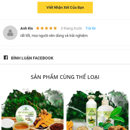
CÔNG TY TNHH SẢN PHẨM THIÊN NHIÊN MẸ KEN
Viết Nhận Xét Của Bạn
Nhà máy:
Thôn Trung Nghĩa, Xã Bà Nà, TP. Đà Nẵng
Liên hệ:
0967.960.960
Website: http://mekenhouse.vn/
Fanpage:
Mẹ Ken House
Anh Kis
3 tháng trước
Trả lời
Tuyển Đại Lý Sỉ Lẻ Toàn Quốc
rất tốt, mọi người nên dùng và trải nghiệm
BÌNH LUẬN FACEBOOK
SẢN PHẨM CÙNG THỂ LOẠI