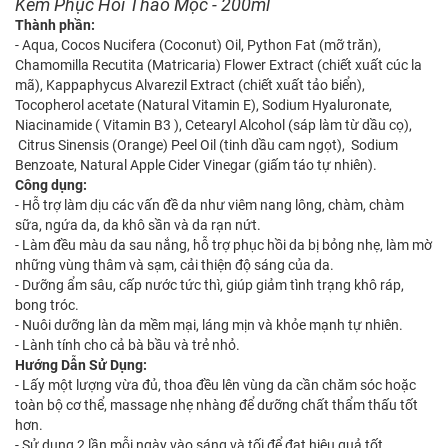
Kem Phục Hồi Thảo Mộc - 200ml
Thành phần:
- Aqua, Cocos Nucifera (Coconut) Oil, Python Fat (mỡ trăn),
Chamomilla Recutita (Matricaria) Flower Extract (chiết xuất cúc la
mã), Kappaphycus Alvarezil Extract (chiết xuất tảo biển),
Tocopherol acetate (Natural Vitamin E), Sodium Hyaluronate,
Niacinamide ( Vitamin B3 ), Cetearyl Alcohol (sáp làm từ dầu cọ),
Citrus Sinensis (Orange) Peel Oil (tinh dầu cam ngọt), Sodium
Benzoate, Natural Apple Cider Vinegar (giấm táo tự nhiên).
Công dụng:
- Hỗ trợ làm dịu các vấn đề da như viêm nang lông, chàm, chàm
sữa, ngứa da, da khô sần và da rạn nứt.
- Làm đều màu da sau nắng, hỗ trợ phục hồi da bị bỏng nhẹ, làm mờ
những vùng thâm và sạm, cải thiện độ sáng của da.
- Dưỡng ẩm sâu, cấp nước tức thì, giúp giảm tình trạng khô ráp,
bong tróc.
- Nuôi dưỡng làn da mềm mại, láng mịn và khỏe mạnh tự nhiên.
- Lành tính cho cả bà bầu và trẻ nhỏ.
Hướng Dẫn Sử Dụng:
- Lấy một lượng vừa đủ, thoa đều lên vùng da cần chăm sóc hoặc
toàn bộ cơ thể, massage nhẹ nhàng để dưỡng chất thẩm thấu tốt
hơn.
- Sử dụng 2 lần mỗi ngày vào sáng và tối để đạt hiệu quả tốt.