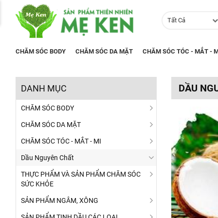
Tất Cả
CHĂM SÓC BODY
CHĂM SÓC DA MẶT
CHĂM SÓC TÓC - MẮT - M
DẦU NG
DANH MỤC
CHĂM SÓC BODY
CHĂM SÓC DA MẶT
CHĂM SÓC TÓC - MẮT - MI
Dầu Nguyên Chất
THỰC PHẨM VÀ SẢN PHẨM CHĂM SÓC
SỨC KHỎE
SẢN PHẨM NGÂM, XÔNG
SẢN PHẨM TINH DẦU CÁC LOẠI