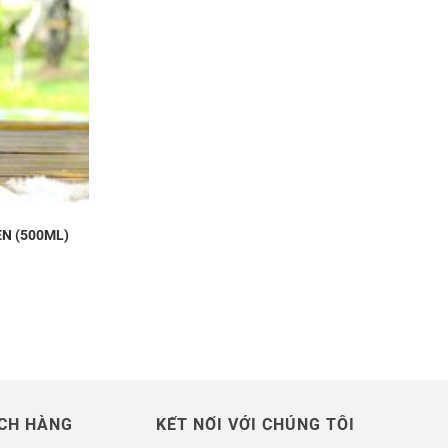
N (500ML)
CH HÀNG
KẾT NỐI VỚI CHÚNG TÔI