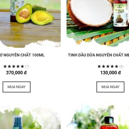
BƠ NGUYÊN CHẤT 100ML
TINH DẦU DỪA NGUYÊN CHẤT MẸ
(7)
(8)
370,000 đ
130,000 đ
MUA NGAY
MUA NGAY