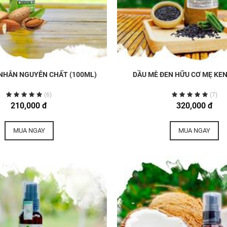
NHÂN NGUYÊN CHẤT (100ML)
DẦU MÈ ĐEN HỮU CƠ MẸ KEN
(6)
(7)
210,000 đ
320,000 đ
MUA NGAY
MUA NGAY