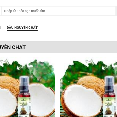
I
DẦU NGUYÊN CHẤT
UYÊN CHẤT