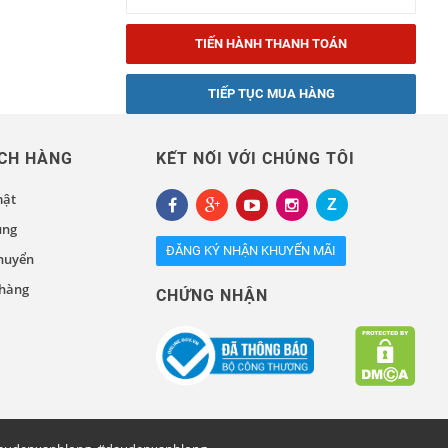
TIẾN HÀNH THANH TOÁN
TIẾP TỤC MUA HÀNG
CH HÀNG
KẾT NỐI VỚI CHÚNG TÔI
mật
ụng
ĐĂNG KÝ NHẬN KHUYẾN MÃI
chuyển
 hàng
CHỨNG NHẬN