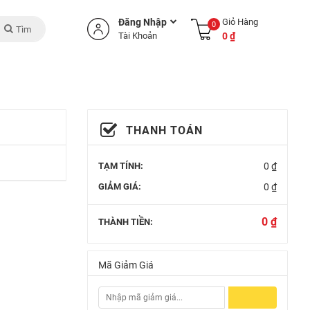
Đăng Nhập
Giỏ Hàng
0
Tìm
Tài Khoản
0 ₫
THANH TOÁN
TẠM TÍNH:
0 ₫
GIẢM GIÁ:
0 ₫
0 ₫
THÀNH TIỀN:
Mã Giảm Giá