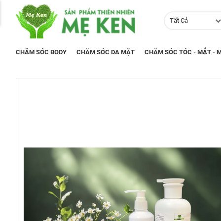
Tất Cả
CHĂM SÓC BODY
CHĂM SÓC DA MẶT
CHĂM SÓC TÓC - MẮT - M