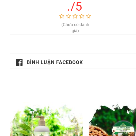
- 24 tháng kể từ ngày sản xuất
./5
-------------------------------------------------------------------------
CÔNG TY TNHH SẢN PHẨM THIÊN NHIÊN MẸ KEN
(Chưa có đánh
Nhà máy:
Thôn Trung Nghĩa, Xã Bà Nà, TP. Đà Nẵng
giá)
Liên hệ:
0967.960.960
Website: http://mekenhouse.vn/
Fanpage:
Mẹ Ken House
Tuyển Đại Lý Sỉ Lẻ Toàn Quốc
BÌNH LUẬN FACEBOOK