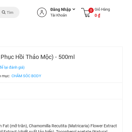
Đăng Nhập
Giỏ Hàng
0
Tìm
Tài Khoản
0 ₫
hục Hồi Thảo Mộc) - 500ml
ể lại đánh giá)
h mục:
CHĂM SÓC BODY
n Fat (mỡ trăn), Chamomilla Recutita (Matricaria) Flower Extract
l Extract (chiết xuất tảo biển), Tocopherol acetate (Natural