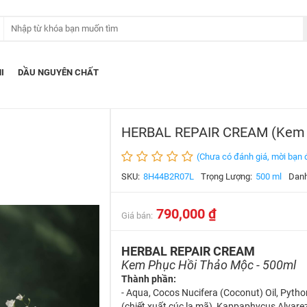
I
DẦU NGUYÊN CHẤT
HERBAL REPAIR CREAM (Kem P
(Chưa có đánh giá, mời bạn đ
SKU:
8H44B2R07L
Trọng Lượng:
500 ml
Dan
790,000 ₫
Giá bán:
HERBAL REPAIR CREAM
Kem Phục Hồi Thảo Mộc - 500ml
Thành phần:
- Aqua, Cocos Nucifera (Coconut) Oil, Pytho
(chiết xuất cúc la mã), Kappaphycus Alvarezi