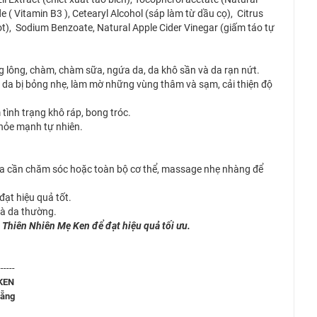
 ( Vitamin B3 ), Cetearyl Alcohol (sáp làm từ dầu cọ), Citrus
ọt), Sodium Benzoate, Natural Apple Cider Vinegar (giấm táo tự
ng lông, chàm, chàm sữa, ngứa da, da khô sần và da rạn nứt.
 da bị bỏng nhẹ, làm mờ những vùng thâm và sạm, cải thiện độ
 tình trạng khô ráp, bong tróc.
khỏe mạnh tự nhiên.
 da cần chăm sóc hoặc toàn bộ cơ thể, massage nhẹ nhàng để
đạt hiệu quả tốt.
 và da thường.
 Thiên Nhiên Mẹ Ken để đạt hiệu quả tối ưu.
------
KEN
Nẵng