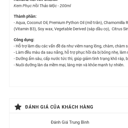
Kem Phục Hồi Thảo Mộc - 200ml
Thành phần:
- Aqua, Coconut Oil, Premium Python Oil (mỡ trăn), Chamomilla R
(Vitamin B3), Soy wax, Vegetable Derived (sáp dầu cọ), Citrus Si
Công dụng:
- Hỗ trợ làm dịu các vấn đề da như viêm nang lông, chàm, chàm s
- Làm đều màu da sau nắng, hỗ trợ phục hồi da bị bỏng nhẹ, làm
- Dưỡng ẩm sâu, cấp nước tức thì, giúp giảm tình trạng khô ráp, 
- Nuôi dưỡng làn da mềm mại, láng mịn và khỏe mạnh tự nhiên.
- Lành tính cho cả bà bầu và trẻ nhỏ.
Hướng Dẫn Sử Dụng:
- Lấy một lượng vừa đủ, thoa đều lên vùng da cần chăm sóc hoặ
- Sử dụng 2 lần mỗi ngày vào sáng và tối để đạt hiệu quả tốt.
- Có thể dùng dưỡng da mặt đối với da khô và da thường.
ĐÁNH GIÁ CỦA KHÁCH HÀNG
Lưu ý: nên dùng kết hợp với Tẩy Tế Bào Chết Thiên Nhiên Mẹ Ken 
Đánh Giá Trung Bình
Hạn sử dụng: