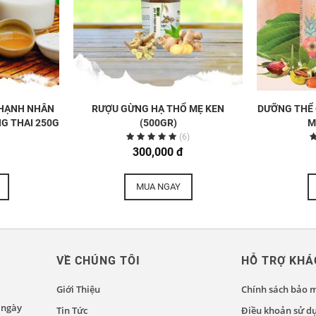
 HẠNH NHÂN
RƯỢU GỪNG HẠ THỔ MẸ KEN
DƯỠNG THỂ 
G THAI 250G
(500GR)
M
(6)
300,000 đ
MUA NGAY
VỀ CHÚNG TÔI
HỖ TRỢ KHÁ
Giới Thiệu
Chính sách bảo 
 ngày
Tin Tức
Điều khoản sử d