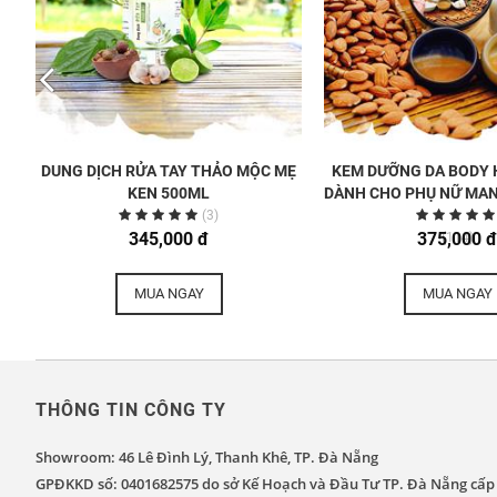
DUNG DỊCH RỬA TAY THẢO MỘC MẸ
KEM DƯỠNG DA BODY
KEN 500ML
DÀNH CHO PHỤ NỮ MAN
(3)
345,000 đ
375,000 đ
(114)
MUA NGAY
MUA NGAY
THÔNG TIN CÔNG TY
Showroom: 46 Lê Đình Lý, Thanh Khê, TP. Đà Nẵng
GPĐKKD số: 0401682575 do sở Kế Hoạch và Đầu Tư TP. Đà Nẵng cấp