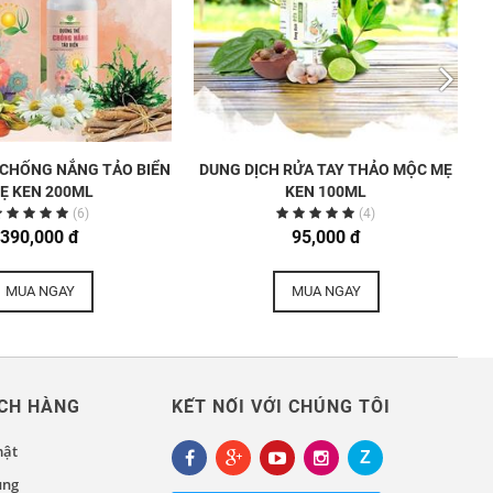
CHỐNG NẮNG TẢO BIỂN
DUNG DỊCH RỬA TAY THẢO MỘC MẸ
Ẹ KEN 200ML
KEN 100ML
(6)
(4)
390,000 đ
95,000 đ
MUA NGAY
MUA NGAY
CH HÀNG
KẾT NỐI VỚI CHÚNG TÔI
mật
ụng