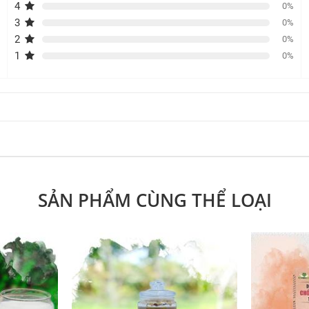
4
0%
3
0%
2
0%
1
0%
SẢN PHẨM CÙNG THỂ LOẠI