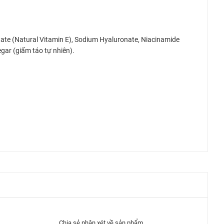
etate (Natural Vitamin E), Sodium Hyaluronate, Niacinamide
egar (giấm táo tự nhiên).
Chia sẻ nhận xét về sản phẩm