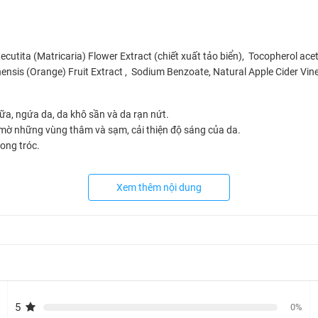
ecutita (Matricaria) Flower Extract (chiết xuất tảo biển), Tocopherol ac
nensis (Orange) Fruit Extract , Sodium Benzoate, Natural Apple Cider Vin
ữa, ngứa da, da khô sần và da rạn nứt.
 mờ những vùng thâm và sạm, cải thiện độ sáng của da.
bong tróc.
Xem thêm nội dung
c toàn bộ cơ thể, massage nhẹ nhàng để dưỡng chất thẩm thấu tốt hơn.
để đạt hiệu quả tối ưu.
5
0%