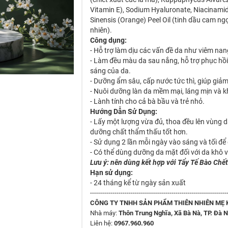
Vitamin E), Sodium Hyaluronate, Niacinamide
Sinensis (Orange) Peel Oil (tinh dầu cam ng
nhiên).
Công dụng:
- Hỗ trợ làm dịu các vấn đề da như viêm na
- Làm đều màu da sau nắng, hỗ trợ phục hồi
sáng của da.
- Dưỡng ẩm sâu, cấp nước tức thì, giúp giảm
- Nuôi dưỡng làn da mềm mại, láng mịn và 
- Lành tính cho cả bà bầu và trẻ nhỏ.
Hướng Dẫn Sử Dụng:
- Lấy một lượng vừa đủ, thoa đều lên vùng
dưỡng chất thẩm thấu tốt hơn.
- Sử dụng 2 lần mỗi ngày vào sáng và tối để 
- Có thể dùng dưỡng da mặt đối với da khô
Lưu ý: nên dùng kết hợp với Tẩy Tế Bào Chết
Hạn sử dụng:
- 24 tháng kể từ ngày sản xuất
-------------------------------------------------------------------
CÔNG TY TNHH SẢN PHẨM THIÊN NHIÊN MẸ 
Nhà máy:
Thôn Trung Nghĩa, Xã Bà Nà, TP. Đà 
Liên hệ:
0967.960.960