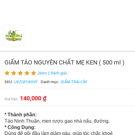
GIẤM TÁO NGUYÊN CHẤT MẸ KEN ( 500 ml )
(Xem 2 đánh giá)
SKU:
UXZQFUX0VF
Danh mục:
GIẤM TRÁI CÂY
140,000 ₫
Giá bán:
* T
hành
phần:
Táo Ninh Thuận, men rượu gạo nhà nấu, đường.
* Công Dụng:
Dùng để gội đầu làm giảm gàu, giúp tóc chắc khoẻ