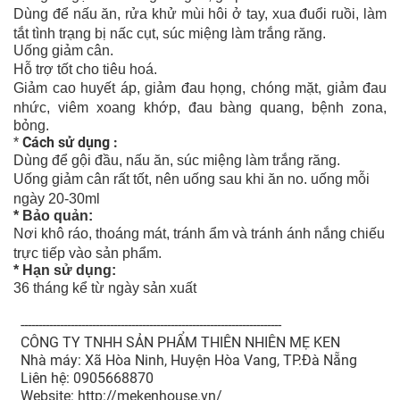
Dùng để nấu ăn, rửa khử mùi hôi ở tay, xua đuổi ruồi, làm
tắt tình trạng bị nấc cụt, súc miệng làm trắng răng.
Uống giảm cân.
Hỗ trợ tốt cho tiêu hoá.
Giảm cao huyết áp, giảm đau họng, chóng mặt, giảm đau
nhức, viêm xoang khớp, đau bàng quang, bệnh zona,
bỏng.
Cách sử dụng :
*
Dùng để gội đầu, nấu ăn, súc miệng làm trắng răng.
Uống giảm cân rất tốt, nên uống sau khi ăn no. uống mỗi
ngày 20-30ml
* Bảo quản:
Nơi khô ráo, thoáng mát, tránh ẩm và tránh ánh nắng chiếu
trực tiếp vào sản phẩm.
* Hạn sử dụng:
36 tháng kể từ ngày sản xuất
-------------------------------------------------------------------------
CÔNG TY TNHH SẢN PHẨM THIÊN NHIÊN MẸ KEN
Nhà máy: Xã Hòa Ninh, Huyện Hòa Vang, TP.Đà Nẵng
Liên hệ: 0905668870
Website: http://mekenhouse.vn/