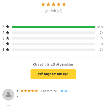
Nơi khô ráo, thoáng mát, tránh ẩm và tránh ánh nắng
chiếu trực tiếp vào sản phẩm.
(2 đánh giá)
* Hạn sử dụng:
36 tháng kể từ ngày sản xuất
5
100%
4
0%
3
0%
-------------------------------------------------------------------------
2
0%
CÔNG TY TNHH SẢN PHẨM THIÊN NHIÊN MẸ KEN
1
0%
Nhà máy: Xã Hòa Ninh, Huyện Hòa Vang, TP.Đà Nẵng
Liên hệ: 0905668870
Website: http://mekenhouse.vn/
Chia sẻ nhận xét về sản phẩm
Fanpage: Mẹ Ken House
Tuyển Đại Lý Sỉ Lẻ Toàn Quốc
Viết Nhận Xét Của Bạn
e
1 năm trước
Trả lời
e