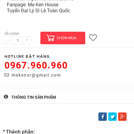
Fanpage: Mẹ Ken House
Tuyển Đại Lý Sỉ Lẻ Toàn Quốc
SỐ LƯỢNG:
CHỌN MUA
-
+
HOTLINE ĐẶT HÀNG
0967.960.960
mekensr@gmail.com
THÔNG TIN SẢN PHẨM
* T
hành
phần: