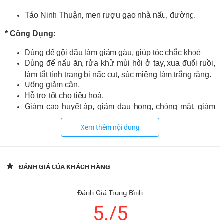
Táo Ninh Thuận, men rượu gạo nhà nấu, đường.
* Công Dụng:
Dùng để gội đầu làm giảm gàu, giúp tóc chắc khoẻ
Dùng để nấu ăn, rửa khử mùi hôi ở tay, xua đuổi ruồi,
làm tắt tình trạng bị nấc cụt, súc miệng làm trắng răng.
Uống giảm cân.
Hỗ trợ tốt cho tiêu hoá.
Giảm cao huyết áp, giảm đau họng, chóng mặt, giảm
đau nhức, viêm xoang khớp, đau bàng quang, bệnh
Xem thêm nội dung
zona, bỏng.
Cách sử dụng :
*
Dùng để gội đầu, nấu ăn, súc miệng làm trắng răng.
ĐÁNH GIÁ CỦA KHÁCH HÀNG
Uống giảm cân rất tốt, nên uống sau khi ăn no. uống
mỗi ngày 20-30ml
Đánh Giá Trung Bình
* Bảo quản:
5./5