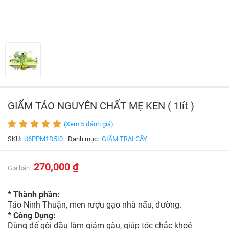
GIẤM TÁO NGUYÊN CHẤT MẸ KEN ( 1lít )
(Xem 5 đánh giá)
SKU:
U6PPM1D5I0
Danh mục:
GIẤM TRÁI CÂY
270,000 ₫
Giá bán:
* T
hành
phần:
Táo Ninh Thuận, men rượu gạo nhà nấu, đường.
* Công Dụng:
Dùng để gội đầu làm giảm gàu, giúp tóc chắc khoẻ