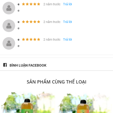
e
2 năm trước
Trả lời
e
e
2 năm trước
Trả lời
e
e
2 năm trước
Trả lời
e
BÌNH LUẬN FACEBOOK
SẢN PHẨM CÙNG THỂ LOẠI