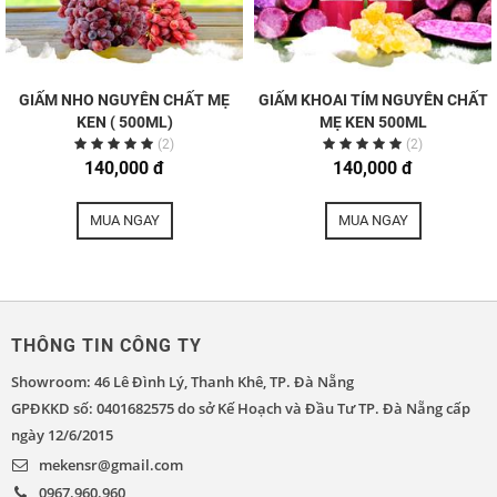
GIẤM NHO NGUYÊN CHẤT MẸ
GIẤM KHOAI TÍM NGUYÊN CHẤT
KEN ( 500ML)
MẸ KEN 500ML
(2)
(2)
140,000 đ
140,000 đ
MUA NGAY
MUA NGAY
THÔNG TIN CÔNG TY
Showroom: 46 Lê Đình Lý, Thanh Khê, TP. Đà Nẵng
GPĐKKD số: 0401682575 do sở Kế Hoạch và Đầu Tư TP. Đà Nẵng cấp
ngày 12/6/2015
mekensr@gmail.com
0967.960.960