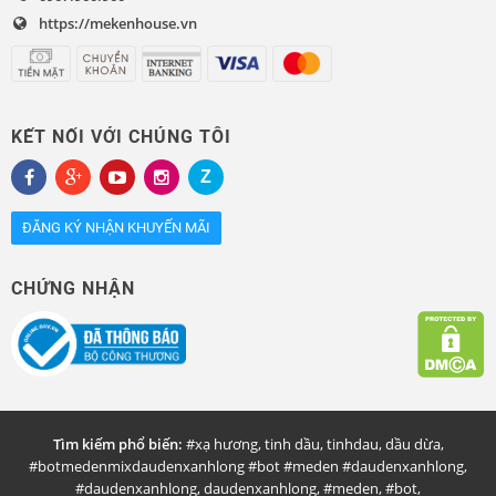
https://mekenhouse.vn
KẾT NỐI VỚI CHÚNG TÔI
ĐĂNG KÝ NHẬN KHUYẾN MÃI
CHỨNG NHẬN
Tìm kiếm phổ biến:
#xạ hương
,
tinh dầu
,
tinhdau
,
dầu dừa
,
#botmedenmixdaudenxanhlong #bot #meden #daudenxanhlong
,
#daudenxanhlong
,
daudenxanhlong
,
#meden
,
#bot
,