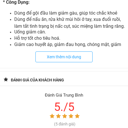
* Công Dụng:
Dùng để gội đầu làm giảm gàu, giúp tóc chắc khoẻ
Dùng để nấu ăn, rửa khử mùi hôi ở tay, xua đuổi ruồi,
làm tắt tình trạng bị nấc cụt, súc miệng làm trắng răng.
Uống giảm cân.
Hỗ trợ tốt cho tiêu hoá.
Giảm cao huyết áp, giảm đau họng, chóng mặt, giảm
đau nhức, viêm xoang khớp, đau bàng quang, bệnh
Xem thêm nội dung
zona, bỏng.
*
Cách sử dụng :
Dùng để gội đầu, nấu ăn, súc miệng làm trắng răng.
ĐÁNH GIÁ CỦA KHÁCH HÀNG
Uống giảm cân rất tốt, nên uống sau khi ăn no. uống
mỗi ngày 20-30ml
Đánh Giá Trung Bình
* Bảo quản:
5./5
Nơi khô ráo, thoáng mát, tránh ẩm và tránh ánh nắng
chiếu trực tiếp vào sản phẩm.
(5 đánh giá)