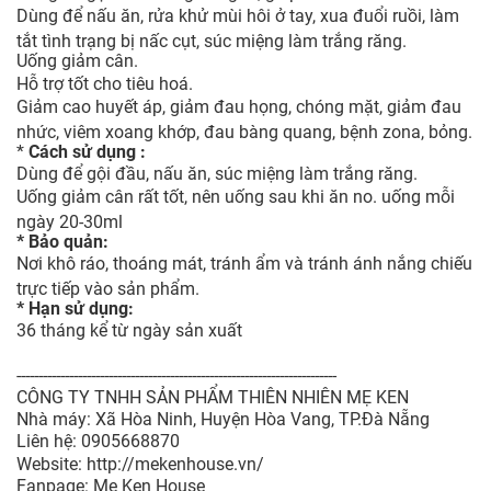
Dùng để nấu ăn, rửa khử mùi hôi ở tay, xua đuổi ruồi, làm
tắt tình trạng bị nấc cụt, súc miệng làm trắng răng.
Uống giảm cân.
Hỗ trợ tốt cho tiêu hoá.
Giảm cao huyết áp, giảm đau họng, chóng mặt, giảm đau
nhức, viêm xoang khớp, đau bàng quang, bệnh zona, bỏng.
*
Cách sử dụng :
Dùng để gội đầu, nấu ăn, súc miệng làm trắng răng.
Uống giảm cân rất tốt, nên uống sau khi ăn no. uống mỗi
ngày 20-30ml
* Bảo quản:
Nơi khô ráo, thoáng mát, tránh ẩm và tránh ánh nắng chiếu
trực tiếp vào sản phẩm.
* Hạn sử dụng:
36 tháng kể từ ngày sản xuất
-------------------------------------------------------------------------
CÔNG TY TNHH SẢN PHẨM THIÊN NHIÊN MẸ KEN
Nhà máy: Xã Hòa Ninh, Huyện Hòa Vang, TP.Đà Nẵng
Liên hệ: 0905668870
Website: http://mekenhouse.vn/
Fanpage: Mẹ Ken House