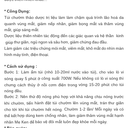
* Công
Dụng:
Túi
chườm
thảo
dược
trị
liệu
làm
làm
chậm
quá
trình
lão
hoá
da
quanh
vùng
mắt,
giảm
nếp
nhăn,
giảm
bọng
mắt
và
thâm
vùng
mắt,
giúp
sáng
mắt.
Dược
liệu
thiên
nhiên
tác
động
đến
các
giác
quan
và
hệ
thần kinh
thư
giãn,
ngủ
ngon
và
sâu
hơn,
giảm
chứng
đau
đầu.
giúp
Làm
giảm các
triệu
chứng
mỏi
mắt,
viêm
mắt,
khô
mắt
do
nhìn
màn
hình
máy
tính,
điện
thoại.
* Cách sử dụng :
Bước 1: Làm ẩm túi (nhỏ 10-20ml nước
vào túi), cho vào lò vi
công suất 700W. Nếu không có lò vi sóng
thì
sóng quay 5 phút ở
vòng 15-20 phút cho túi
chưng cách thủy ở nồi cơm điện trong
nóng đều.
Bước 2: Nên thử độ nóng phù hợp với
khả năng chịu nóng trước
hành đặt túi chườm lên vùng mắt, trán
thư giãn
khi chườm, tiến
Chườm 1-2 lần/ Mỗi ngày và có
cho tới khi túi chườm hết nóng.
hợp dùng kem chống nhăn, làm giảm
thâm vùng mắt hạnh
thể kết
bảo vệ đôi mắt luôn đẹp khỏe mỗi ngày.
nhân Mẹ Ken để