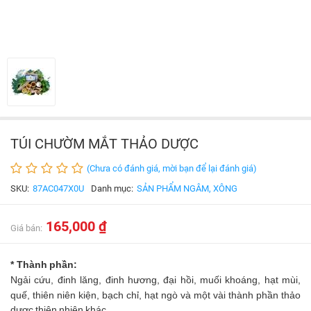
TÚI CHƯỜM MẮT THẢO DƯỢC
(Chưa có đánh giá, mời bạn để lại đánh giá)
SKU:
87AC047X0U
Danh mục:
SẢN PHẨM NGÂM, XÔNG
165,000 ₫
Giá bán:
* T
hành
phần:
Ngải
cứu,
đinh
lăng,
đinh
hương,
đại
hồi,
muối
khoáng,
hạt
mùi,
quế,
thiên
niên
kiện,
bạch
chỉ,
hạt
ngò
và
một
vài
thành
phần
thảo
dược
thiên
nhiên
khác...