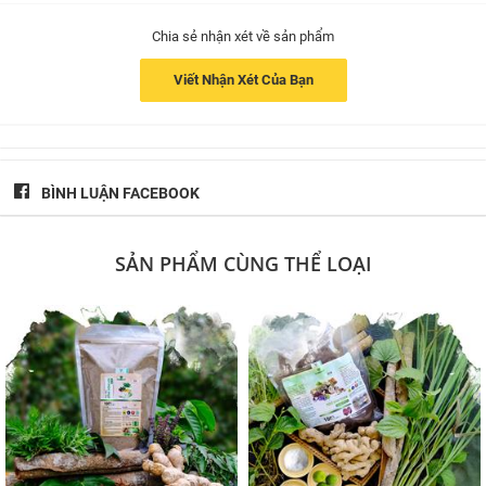
được
từ
6-9
tháng/ túi.
Chia sẻ nhận xét về sản phẩm
* Hạn sử dụng:
Viết Nhận Xét Của Bạn
24 tháng kể từ ngày sản xuất.
-------------------------------------------------------------------------
BÌNH LUẬN FACEBOOK
CÔNG TY TNHH SẢN PHẨM THIÊN NHIÊN MẸ KEN
Nhà máy: Xã Hòa Ninh, Huyện Hòa Vang, TP.Đà Nẵng
Liên hệ: 0905 668 870
SẢN PHẨM CÙNG THỂ LOẠI
Website: http://mekenhouse.vn/
Fanpage: Mẹ Ken House
Tuyển Đại Lý Sỉ Lẻ Toàn Quốc