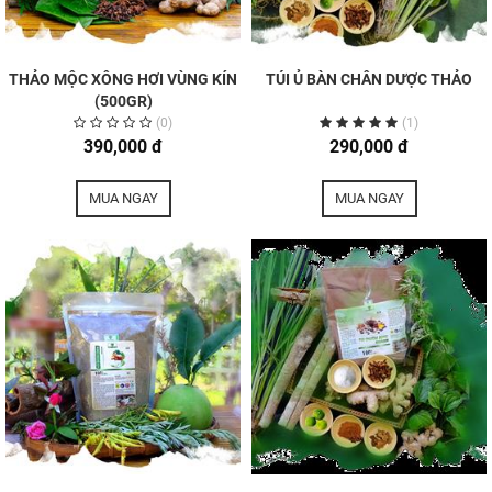
THẢO MỘC XÔNG HƠI VÙNG KÍN
TÚI Ủ BÀN CHÂN DƯỢC THẢO
(500GR)
(0)
(1)
390,000 đ
290,000 đ
MUA NGAY
MUA NGAY