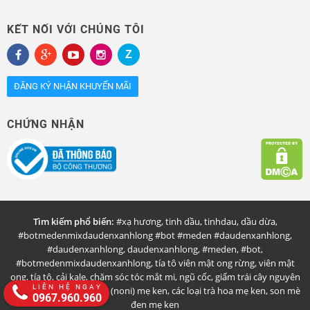
KẾT NỐI VỚI CHÚNG TÔI
ĐĂNG KÝ NHẬN KHUYẾN MÃI
CHỨNG NHẬN
Tìm kiếm phổ biến:
#xạ hương
,
tinh dầu
,
tinhdau
,
dầu dừa
,
#botmedenmixdaudenxanhlong #bot #meden #daudenxanhlong
,
#daudenxanhlong
,
daudenxanhlong
,
#meden
,
#bot
,
#botmedenmixdaudenxanhlong
,
tía tô viên mật ong rừng
,
viên mật
ong
,
tía tô
,
cải kale
,
chăm sóc tóc mắt mi
,
ngũ cốc
,
giấm trái cây nguyên
LIÊN HỆ NGAY
chất mẹ ken
,
nhàu rừng (noni) mẹ ken
,
các loại trà hoa mẹ ken
,
son mè
0967.960.960
đen mẹ ken