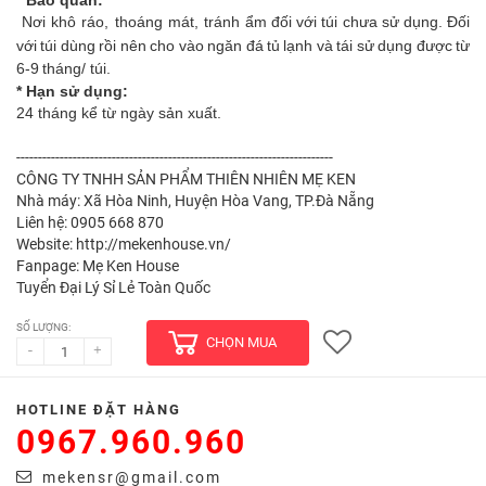
* Bảo quản:
Nơi khô ráo, thoáng mát, tránh ẩm
đối
với
túi
chưa
sử
dụng.
Đối
với
túi
dùng
rồi
nên
cho
vào
ngăn
đá
tủ
lạnh
và
tái
sử
dụng
được
từ
6-9
tháng/ túi.
* Hạn sử dụng:
24 tháng kể từ ngày sản xuất.
-------------------------------------------------------------------------
CÔNG TY TNHH SẢN PHẨM THIÊN NHIÊN MẸ KEN
Nhà máy: Xã Hòa Ninh, Huyện Hòa Vang, TP.Đà Nẵng
Liên hệ: 0905 668 870
Website: http://mekenhouse.vn/
Fanpage: Mẹ Ken House
Tuyển Đại Lý Sỉ Lẻ Toàn Quốc
SỐ LƯỢNG:
CHỌN MUA
-
+
HOTLINE ĐẶT HÀNG
0967.960.960
mekensr@gmail.com