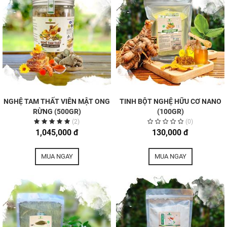
NGHỆ TAM THẤT VIÊN MẬT ONG
TINH BỘT NGHỆ HỮU CƠ NANO
RỪNG (500GR)
(100GR)
(2)
(0)
1,045,000 đ
130,000 đ
MUA NGAY
MUA NGAY