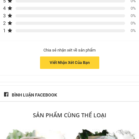
5
0%
4
0%
3
0%
2
0%
1
0%
Chia sẻ nhận xét về sản phẩm
Viết Nhận Xét Của Bạn
BÌNH LUẬN FACEBOOK
SẢN PHẨM CÙNG THỂ LOẠI