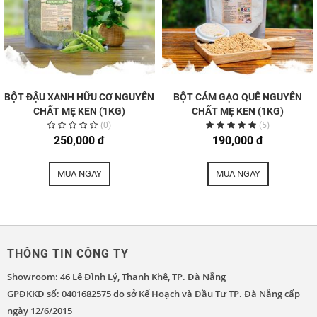
BỘT ĐẬU XANH HỮU CƠ NGUYÊN
BỘT CÁM GẠO QUÊ NGUYÊN
CHẤT MẸ KEN (1KG)
CHẤT MẸ KEN (1KG)
(0)
(5)
250,000 đ
190,000 đ
MUA NGAY
MUA NGAY
THÔNG TIN CÔNG TY
Showroom: 46 Lê Đình Lý, Thanh Khê, TP. Đà Nẵng
GPĐKKD số: 0401682575 do sở Kế Hoạch và Đầu Tư TP. Đà Nẵng cấp
ngày 12/6/2015