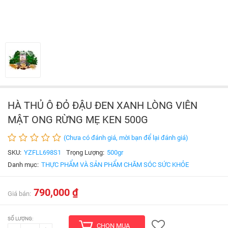
HÀ THỦ Ô ĐỎ ĐẬU ĐEN XANH LÒNG VIÊN
MẬT ONG RỪNG MẸ KEN 500G
(Chưa có đánh giá, mời bạn để lại đánh giá)
SKU:
YZFLL698S1
Trọng Lượng:
500gr
Danh mục:
THỰC PHẨM VÀ SẢN PHẨM CHĂM SÓC SỨC KHỎE
790,000 ₫
Giá bán:
SỐ LƯỢNG:
CHỌN MUA