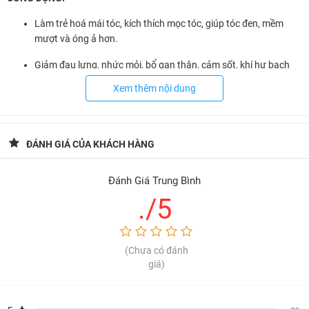
Làm trẻ hoá mái tóc, kích thích mọc tóc, giúp tóc đen, mềm
mượt và óng ả hơn.
Giảm đau lưng, nhức mỏi, bổ gan thận, cảm sốt, khí hư bạch
đới, sinh huyết dịch.
Xem thêm nội dung
Giúp da dẻ mịn màng, tăng cường sinh lý.
CÁCH SỬ DỤNG:
Nhai 10 - 30 viên/ ngày.
ĐÁNH GIÁ CỦA KHÁCH HÀNG
BẢO QUẢN:
Ngăn mát tủ lạnh.
Đánh Giá Trung Bình
*
Thông tin cảnh báo:
Không sử dụng sản phẩm quá hạn sử dụng
./5
hoặc có dấu hiệu hư hỏng.
(Chưa có đánh
giá)