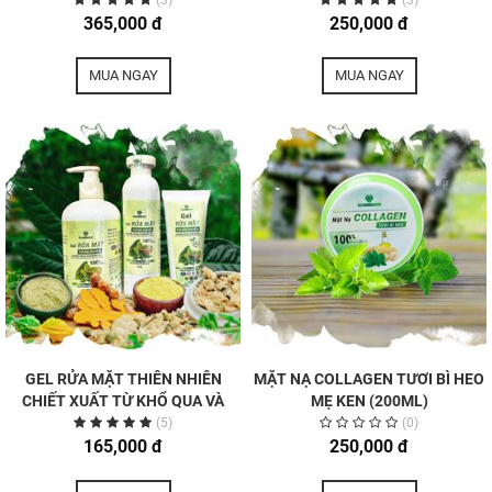
(3)
(3)
365,000 đ
250,000 đ
MUA NGAY
MUA NGAY
GEL RỬA MẶT THIÊN NHIÊN
MẶT NẠ COLLAGEN TƯƠI BÌ HEO
CHIẾT XUẤT TỪ KHỔ QUA VÀ
MẸ KEN (200ML)
TINH CHẤT TRÀ XANH MẸ KEN
(5)
(0)
165,000 đ
(100ML)
250,000 đ