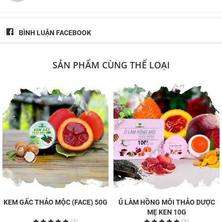
BÌNH LUẬN FACEBOOK
SẢN PHẨM CÙNG THỂ LOẠI
KEM GẤC THẢO MỘC (FACE) 50G
Ủ LÀM HỒNG MÔI THẢO DƯỢC
MẸ KEN 10G