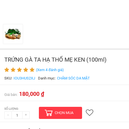
TRỨNG GÀ TA HẠ THỔ MẸ KEN (100ml)
(Xem 4 đánh giá)
SKU:
IOU3HUS2XJ
Danh mục:
CHĂM SÓC DA MẶT
180,000 ₫
Giá bán:
SỐ LƯỢNG:
CHỌN MUA
-
+