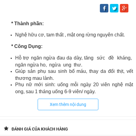
* Thành phần:
Nghệ hữu cơ, tam thất , mật ong rừng nguyên chất.
* Công Dụng:
Hỗ trợ ngăn ngừa đau dạ dày, tăng sức đề kháng,
ngăn ngừa ho, ngừa ung thư.
Giúp sản phụ sau sinh bổ máu, thay da đổi thịt, vết
thương mau lành.
Phụ nữ mới sinh: uống mỗi ngày 20 viên nghệ mật
ong, sau 1 tháng uống 6-9 viên/ ngày.
Có vấn đề về da nặng như mụn, thâm sẹo sau mụn,
Xem thêm nội dung
sạm đen do nắng: uống mỗi ngày 2 viên nghệ mật ong.
Dưỡng da khỏe, muốn da trắng hồng và căng mịn
hơn: Uống mỗi ngày 1 viên nghệ mật ong .
ĐÁNH GIÁ CỦA KHÁCH HÀNG
* Cách sử dụng :