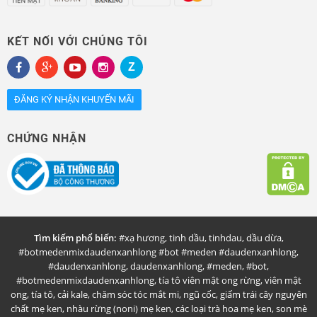
KẾT NỐI VỚI CHÚNG TÔI
ĐĂNG KÝ NHẬN KHUYẾN MÃI
CHỨNG NHẬN
Tìm kiếm phổ biến:
#xạ hương
,
tinh dầu
,
tinhdau
,
dầu dừa
,
#botmedenmixdaudenxanhlong #bot #meden #daudenxanhlong
,
#daudenxanhlong
,
daudenxanhlong
,
#meden
,
#bot
,
#botmedenmixdaudenxanhlong
,
tía tô viên mật ong rừng
,
viên mật
ong
,
tía tô
,
cải kale
,
chăm sóc tóc mắt mi
,
ngũ cốc
,
giấm trái cây nguyên
chất mẹ ken
,
nhàu rừng (noni) mẹ ken
,
các loại trà hoa mẹ ken
,
son mè