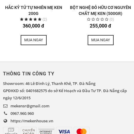
HẮC KỶ TỬ TỰ NHIÊN MẸ KEN
BỘT NGHỆ ĐỎ HỮU CƠ NGUYÊN
200G
CHẤT MẸ KEN (500GR)
(2)
(0)
360,000 đ
255,000 đ
MUA NGAY
MUA NGAY
THÔNG TIN CÔNG TY
Showroom: 46 Lê Đình Lý, Thanh Khê, TP. Đà Nẵng
GPĐKKD số: 0401682575 do sở Kế Hoạch và Đầu Tư TP. Đà Nẵng cấp
ngày 12/6/2015
mekensr@gmail.com
0967.960.960
https://mekenhouse.vn