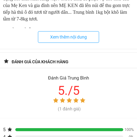
của Mẹ Ken và gia đình nên MẸ KEN đã lên núi để thu gom trực
tiếp hà thủ ô đỏ tươi từ người dân... Trung bình 1kg bột khô làm
tầm từ 7-8kg tươi.
❤️HÀ THỦ Ô có 2 loại : trắng và đỏ và theo nghiên cứu thì hà thủ
ô đỏ tốt và hiệu quả hơn nhiều. Và trong đông y HÀ THỦ Ô được
Xem thêm nội dung
phong là thánh dược
CÁCH SƠ CHẾ LOẠI BỎ ĐỘC TÍNH CỦA HÀ THỦ Ô ĐỎ
ĐÁNH GIÁ CỦA KHÁCH HÀNG
MẸ KEN
Hà thủ ô nếu dùng tươi, phơi khô, nấu nước uống thì hợp chất chứa
Đánh Giá Trung Bình
anthraquinone trong hà thủ ô là độc tính sẽ gây hại... tiêu chảy dùng
5./5
lâu gây bí tiểu, viêm thận, tiêu chảy, ảnh hưởng đến gan. Vì vậy, hà
thủ ô đỏ mang về được MẸ KEN rửa sạch, rút lõi, ngâm qua 3
ngày 3 đêm với nước gạo và nấu cùng đậu đen trong vòng 6h, sau
(1 đánh giá)
đó để đậu đen ngấm vào miếng hà thủ ô rồi mới sấy khô và xay
mịn.
5
100%
*Thành phần:
0%