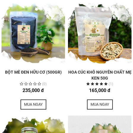
18 tháng kể từ ngày sản xuất.
6 tháng sau mở bao bì.
-------------------------------------------------------------------------
CÔNG TY TNHH SẢN PHẨM THIÊN NHIÊN MẸ KEN
Nhà máy: Xã Hòa Ninh, Huyện Hòa Vang, TP.Đà Nẵng
Liên hệ:
0905 668 870
Website: http://mekenhouse.vn/
Fanpage: Mẹ Ken House
Tuyển Đại Lý Sỉ Lẻ Toàn Quốc
BỘT MÈ ĐEN HỮU CƠ (500GR)
HOA CÚC KHÔ NGUYÊN CHẤT MẸ
KEN 50G
(0)
(1)
235,000 đ
165,000 đ
MUA NGAY
MUA NGAY