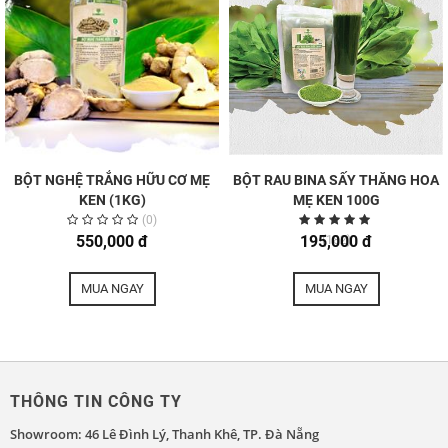
BỘT NGHỆ TRẮNG HỮU CƠ MẸ
BỘT RAU BINA SẤY THĂNG HOA
KEN (1KG)
MẸ KEN 100G
(0)
550,000 đ
195,000 đ
(182)
MUA NGAY
MUA NGAY
THÔNG TIN CÔNG TY
Showroom: 46 Lê Đình Lý, Thanh Khê, TP. Đà Nẵng