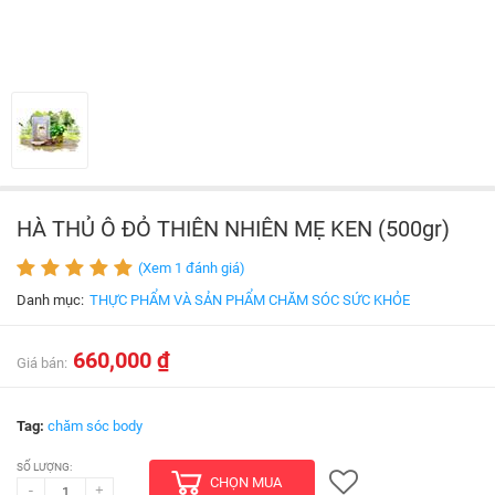
HÀ THỦ Ô ĐỎ THIÊN NHIÊN MẸ KEN (500gr)
(Xem 1 đánh giá)
Danh mục:
THỰC PHẨM VÀ SẢN PHẨM CHĂM SÓC SỨC KHỎE
660,000 ₫
Giá bán:
Tag:
chăm sóc body
SỐ LƯỢNG:
CHỌN MUA
-
+