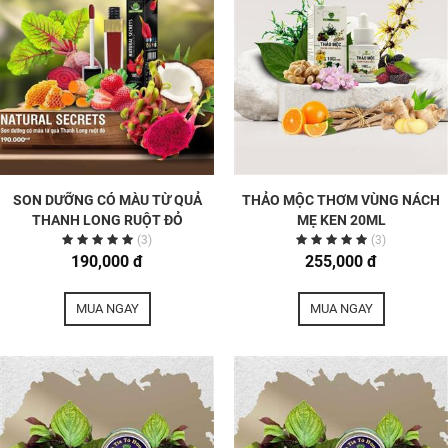
SON DƯỠNG CÓ MÀU TỪ QUẢ
THẢO MỘC THƠM VÙNG NÁCH
THANH LONG RUỘT ĐỎ
MẸ KEN 20ML
(3)
(3)
190,000 đ
255,000 đ
MUA NGAY
MUA NGAY