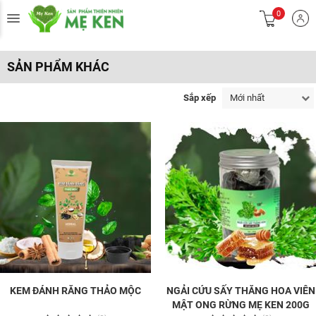
0
SẢN PHẨM KHÁC
Sắp xếp
Mới nhất
KEM ĐÁNH RĂNG THẢO MỘC
NGẢI CỨU SẤY THĂNG HOA VIÊN
MẬT ONG RỪNG MẸ KEN 200G