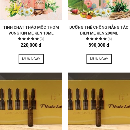
TINH CHẤT THẢO MỘC THƠM
DƯỠNG THỂ CHỐNG NẮNG TẢO
VÙNG KÍN MẸ KEN 10ML
BIỂN MẸ KEN 200ML
(3)
(6)
220,000 đ
390,000 đ
MUA NGAY
MUA NGAY