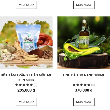
MUA NGAY
MUA NGAY
BỘT TẮM TRẮNG THẢO MỘC MẸ
TINH DẦU BƠ NANO 100ML
KEN 500G
(2)
(4)
285,000 đ
370,000 đ
MUA NGAY
MUA NGAY