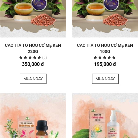
CAO TÍA TÔ HỮU CƠ MẸ KEN
CAO TÍA TÔ HỮU CƠ MẸ KEN
220G
100G
(5)
350,000 đ
195,000 đ
(114)
MUA NGAY
MUA NGAY